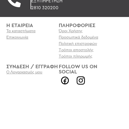
ΕΞΥΠΗΡΕΤΗΣΗ
2810 320200
Η ΕΤΑΙΡΕΙΑ
ΠΛΗΡΟΦΟΡΙΕΣ
Τα καταστήματα
Όροι Χρήσης
Επικοινωνία
Προσωπικά δεδομένα
Πολιτική επιστροφών
Τρόποι αποστολής
Τρόποι πληρωμής
ΣΥΝΔΕΣΗ / ΕΓΓΡΑΦΗ
FOLLOW US ON
SOCIAL
Ο Λογαριασμός μου