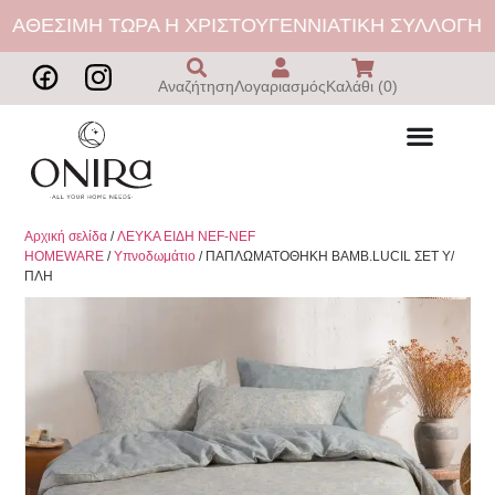
ΑΘΕΣΙΜΗ ΤΩΡΑ Η ΧΡΙΣΤΟΥΓΕΝΝΙΑΤΙΚΗ ΣΥΛΛΟΓΗ | 
Αναζήτηση
Λογαριασμός
Καλάθι (0)
Αρχική σελίδα
/
ΛΕΥΚΑ ΕΙΔΗ NEF-NEF
HOMEWARE
/
Υπνοδωμάτιο
/ ΠΑΠΛΩΜΑΤΟΘΗΚΗ ΒΑΜΒ.LUCIL ΣΕΤ Υ/
ΠΛΗ