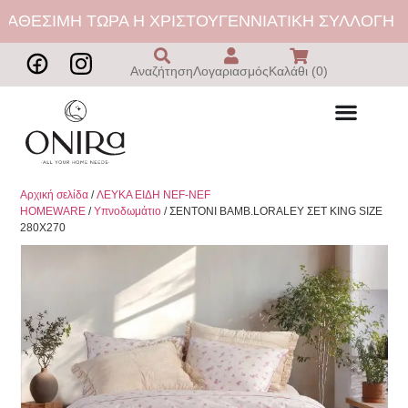
ΑΘΕΣΙΜΗ ΤΩΡΑ Η ΧΡΙΣΤΟΥΓΕΝΝΙΑΤΙΚΗ ΣΥΛΛΟΓΗ | 
Αναζήτηση
Λογαριασμός
Καλάθι (0)
Αρχική σελίδα
/
ΛΕΥΚΑ ΕΙΔΗ NEF-NEF
HOMEWARE
/
Υπνοδωμάτιο
/ ΣΕΝΤΟΝΙ ΒΑΜΒ.LORALEY ΣΕΤ KING SIZE
280Χ270