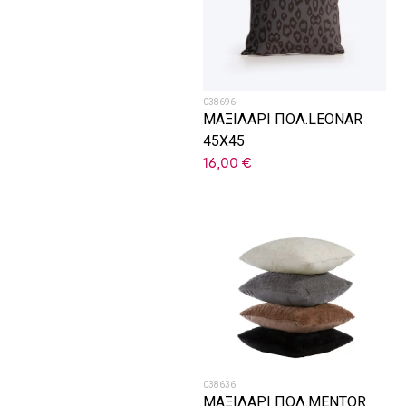
038696
ΜΑΞΙΛΑΡΙ ΠΟΛ.LEONAR
45X45
16,00
€
038636
ΜΑΞΙΛΑΡΙ ΠΟΛ.MENTOR