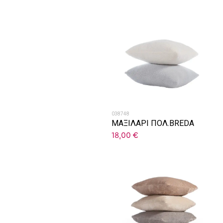
038748
ΜΑΞΙΛΑΡΙ ΠΟΛ.BREDA
18,00
€