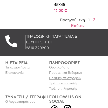
45X45
16,00
€
2
Προηγούμενη
1
Επόμενη
ΤΗΛΕΦΩΝΙΚΗ ΠΑΡΑΓΓΕΛΙΑ &
ΕΞΥΠΗΡΕΤΗΣΗ
2810 320200
Η ΕΤΑΙΡΕΙΑ
ΠΛΗΡΟΦΟΡΙΕΣ
Τα καταστήματα
Όροι Χρήσης
Επικοινωνία
Προσωπικά δεδομένα
Πολιτική επιστροφών
Τρόποι αποστολής
Τρόποι πληρωμής
ΣΥΝΔΕΣΗ / ΕΓΓΡΑΦΗ
FOLLOW US ON
SOCIAL
Ο Λογαριασμός μου