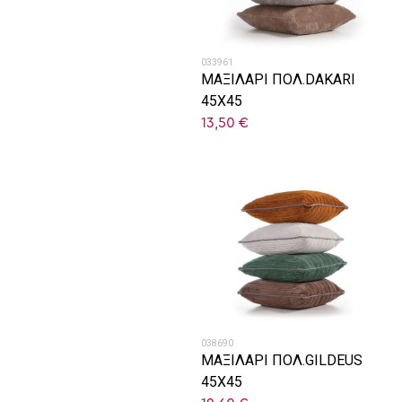
033961
ΜΑΞΙΛΑΡΙ ΠΟΛ.DAKARI
45X45
13,50
€
038690
ΜΑΞΙΛΑΡΙ ΠΟΛ.GILDEUS
45X45