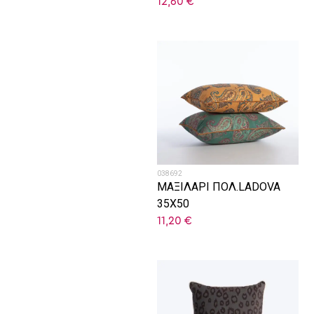
12,60
€
038692
ΜΑΞΙΛΑΡΙ ΠΟΛ.LADOVA
35X50
11,20
€