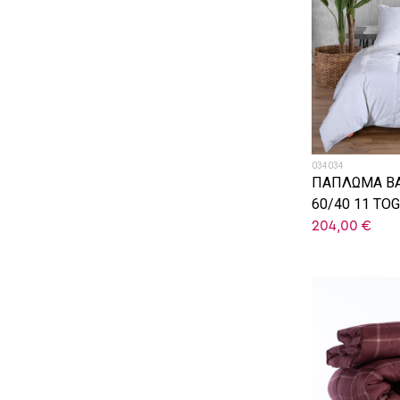
034034
ΠΑΠΛΩΜΑ Β
60/40 11 TO
204,00
€