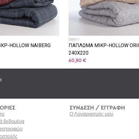
038411
ΚΡ-HOLLOW NAIBERG
ΠΑΠΛΩΜΑ ΜΙΚΡ-HOLLOW ORI
240X220
60,80
€
Η
ΟΡΙΕΣ
ΣΥΝΔΕΣΗ / ΕΓΓΡΑΦΗ
ης
Ο Λογαριασμός μου
 δεδομένα
επιστροφών
οστολής