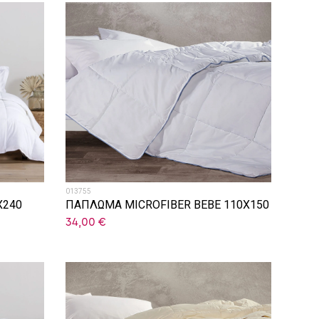
013755
X240
ΠΑΠΛΩΜΑ MICROFIBER ΒΕΒΕ 110Χ150
34,00
€