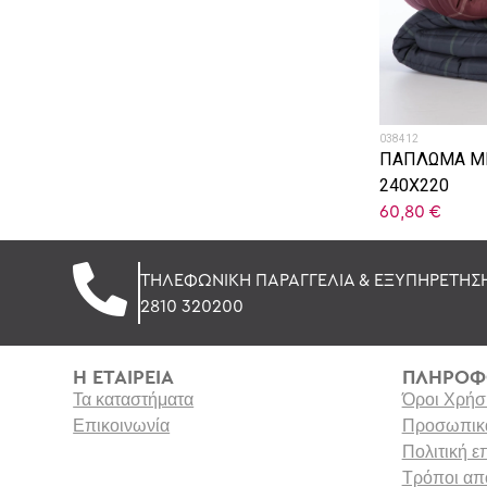
038412
ΠΑΠΛΩΜΑ ΜΙ
240X220
60,80
€
ΤΗΛΕΦΩΝΙΚΗ ΠΑΡΑΓΓΕΛΙΑ & ΕΞΥΠΗΡΕΤΗΣ
2810 320200
Η ΕΤΑΙΡΕΙΑ
ΠΛΗΡΟΦ
Τα καταστήματα
Όροι Χρήσ
Επικοινωνία
Προσωπικά
Πολιτική 
Τρόποι απ