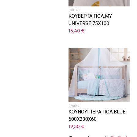
038143
ΚΟΥΒΕΡΤΑ ΠΟΛ.MY
UNIVERSE 75X100
15,40
€
028087
ΚΟΥΝΟΥΠΙΕΡΑ ΠΟΛ.BLUE
600Χ230Χ60
19,50
€