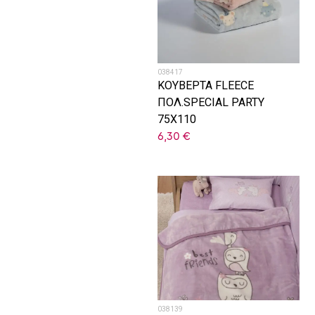
038417
ΚΟΥΒΕΡΤΑ FLEECE
ΠΟΛ.SPECIAL PARTY
75X110
6,30
€
038139