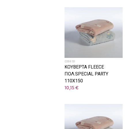
038418
ΚΟΥΒΕΡΤΑ FLEECE
ΠΟΛ.SPECIAL PARTY
110X150
10,15
€