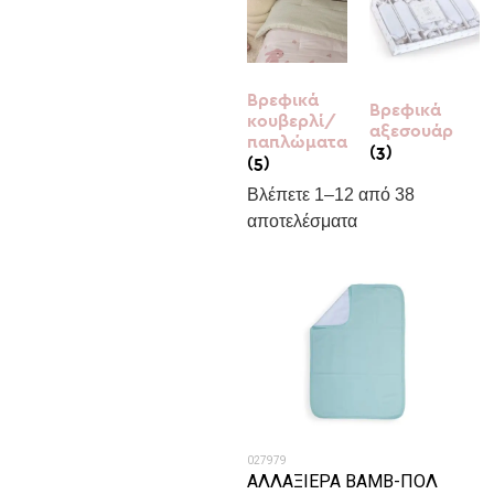
Βρεφικά
Βρεφικά
κουβερλί/
αξεσουάρ
παπλώματα
(3)
(5)
Βλέπετε 1–12 από 38
αποτελέσματα
027979
ΑΛΛΑΞΙΕΡΑ ΒΑΜΒ-ΠΟΛ