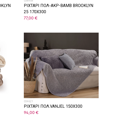
038958
OKLYN
ΡΙΧΤΑΡΙ ΠΟΛ-ΑΚΡ-ΒΑΜΒ BROOKLYN
25 170X300
77,00
€
034621
ΡΙΧΤΑΡΙ ΠΟΛ.VANJEL 150X300
94,00
€