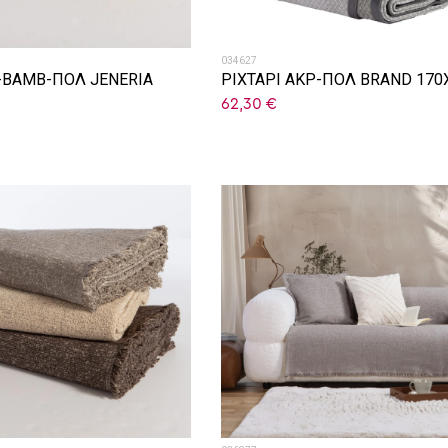
034627
Ρ-BAMB-ΠΟΛ JENERIA
ΡΙΧΤΑΡΙ ΑΚΡ-ΠΟΛ BRAND 170
62,30
€