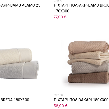
036877
Λ-ΑΚΡ-ΒΑΜΒ ALAMO 25
ΡΙΧΤΑΡΙ ΠΟΛ-ΑΚΡ-ΒΑΜΒ BRO
170X300
77,00
€
033960
.BREDA 180X300
ΡΙΧΤΑΡΙ ΠΟΛ.DAKARI 180X300
38,00
€