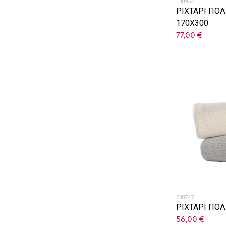
038954
ΡΙΧΤΑΡΙ ΠΟ
170X300
77,00
€
038747
ΡΙΧΤΑΡΙ ΠΟΛ
56,00
€