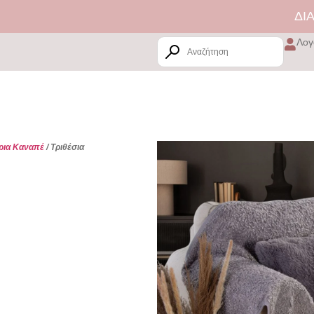
ΔΙΑΘΕΣΙΜ
Λογ
ρια Καναπέ
/ Τριθέσια