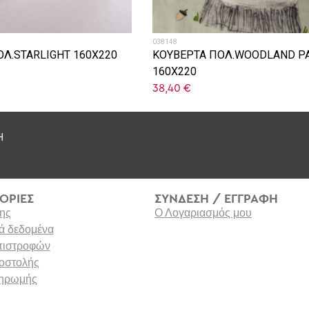
038148
ΟΛ.STARLIGHT 160X220
ΚΟΥΒΕΡΤΑ ΠΟΛ.WOODLAND P
160X220
38,40
€
Η
ΟΡΙΕΣ
ΣΥΝΔΕΣΗ / ΕΓΓΡΑΦΗ
ης
Ο Λογαριασμός μου
 δεδομένα
επιστροφών
οστολής
ληρωμής