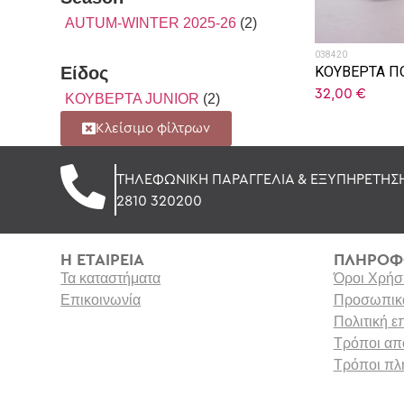
AUTUM-WINTER 2025-26
(2)
038420
ΚΟΥΒΕΡΤΑ Π
Είδος
32,00
€
ΚΟΥΒΕΡΤΑ JUNIOR
(2)
Κλείσιμο φίλτρων
ΤΗΛΕΦΩΝΙΚΗ ΠΑΡΑΓΓΕΛΙΑ & ΕΞΥΠΗΡΕΤΗΣ
2810 320200
Η ΕΤΑΙΡΕΙΑ
ΠΛΗΡΟΦ
Τα καταστήματα
Όροι Χρήσ
Επικοινωνία
Προσωπικά
Πολιτική 
Τρόποι απ
Τρόποι π