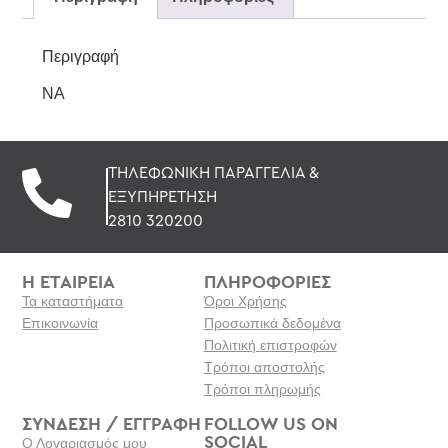
Περιγραφή
NA
ΤΗΛΕΦΩΝΙΚΗ ΠΑΡΑΓΓΕΛΙΑ &
ΕΞΥΠΗΡΕΤΗΣΗ
2810 320200
Η ΕΤΑΙΡΕΙΑ
ΠΛΗΡΟΦΟΡΙΕΣ
Τα καταστήματα
Όροι Χρήσης
Επικοινωνία
Προσωπικά δεδομένα
Πολιτική επιστροφών
Τρόποι αποστολής
Τρόποι πληρωμής
ΣΥΝΔΕΣΗ / ΕΓΓΡΑΦΗ
FOLLOW US ON
SOCIAL
Ο Λογαριασμός μου