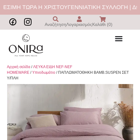
ΣΙΜΗ ΤΩΡΑ Η ΧΡΙΣΤΟΥΓΕΝΝΙΑΤΙΚΗ ΣΥΛΛΟΓΗ | ΔΩΡ
Αναζήτηση
Λογαριασμός
Καλάθι (0)
Αρχική σελίδα
/
ΛΕΥΚΑ ΕΙΔΗ NEF-NEF
HOMEWARE
/
Υπνοδωμάτιο
/ ΠΑΠΛΩΜΑΤΟΘΗΚΗ ΒΑΜΒ.SUSPEN ΣΕΤ
Υ/ΠΛΗ