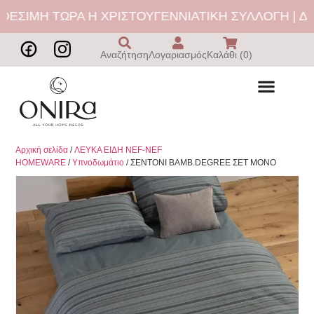
ΕΣΙΜΗ ΤΩΡΑ Η ΧΡΙΣΤΟΥΓΕΝΝΙΑΤΙΚΗ ΣΥΛΛΟΓΗ | ΔΩ
Αναζήτηση
Λογαριασμός
Καλάθι (0)
Αρχική σελίδα
/
ΛΕΥΚΑ ΕΙΔΗ NEF-NEF
HOMEWARE
/
Υπνοδωμάτιο
/ ΣΕΝΤΟΝΙ ΒΑΜΒ.DEGREE ΣΕΤ ΜΟΝΟ